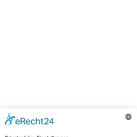
Startseite
Events
Unternehmen
Fachbeiträge
Historie
Karriere
Jetzt bewerben
Campus
Glossar
News
Kontakt
Leistungen
Technische
Beratung
Intralogistik
Projekte