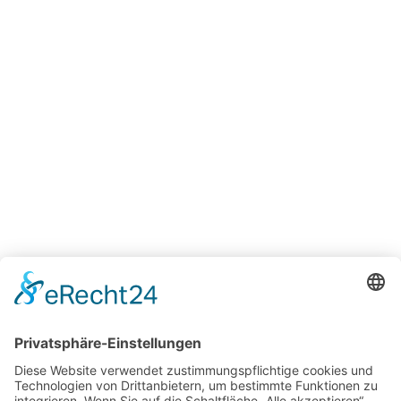
Unternehmen
Fachbeiträge
Historie
Karriere
Jetzt bewerben
Campus
Glossar
News
Kontakt
Leistungen
Technische
Beratung
Intralogistik
Projekte
Herstellerneutraler