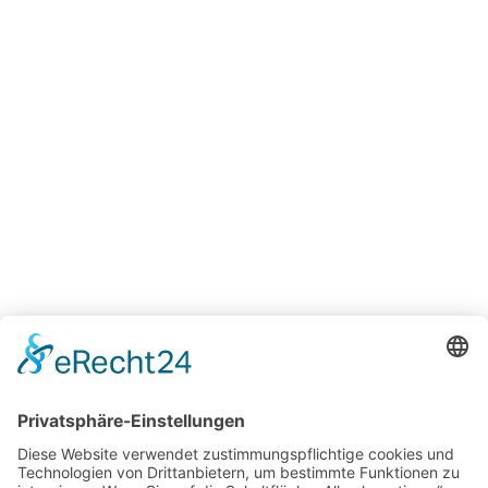
Unternehmen
Fachbeiträge
Historie
Karriere
Jetzt bewerben
Campus
Glossar
News
Kontakt
Leistungen
Technische
Beratung
Intralogistik
Projekte
Herstellerneutraler