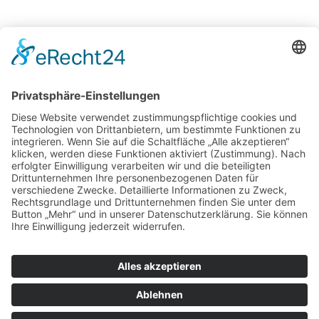
Technische
Beratung
Intralogistik
Projekte
Herstellerneutraler
Service
© 2025 Telogs GmbH
Datenschutz
Impressum
AEB
AGB
Support
Newsletter