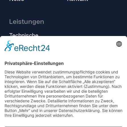
Leistungen
Technische
Beratung
Intralogistik
Projekte
Herstellerneutraler
Service
© 2025 Telogs GmbH