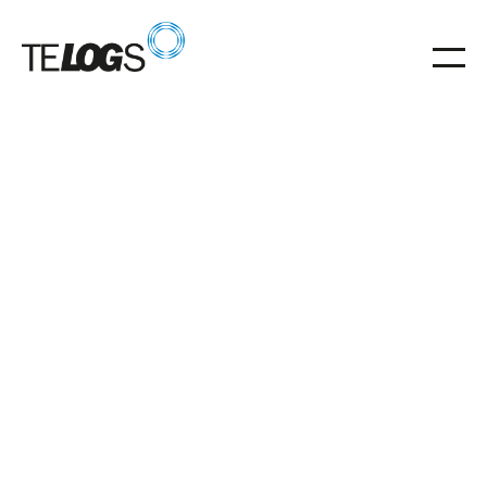
Glossar
Automatisches
Kleinteilelager (AKL)
Automatische Kleinteilelager steigern Effizienz und
Lagerdichte in der Intralogistik.