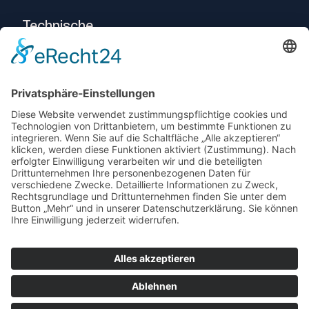
Technische
Beratung
Intralogistik
Projekte
Herstellerneutraler
Service
© 2025 Telogs GmbH
Datenschutz
Impressum
AEB
AGB
Support
Newsletter