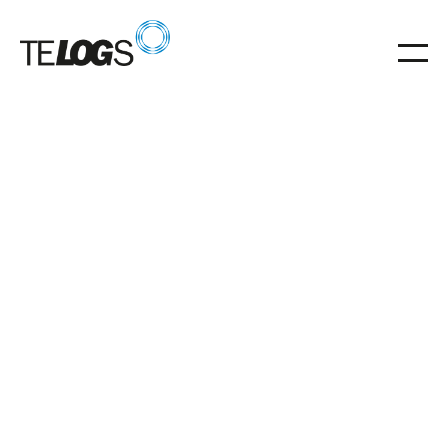
Glossar
Eckumsetzer
Eckumsetzer ermöglichen automatischen 90-Grad-
Richtungswechsel in Förderanlagen.
Eckumsetzer
spezialisiertes