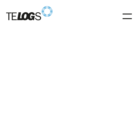
Glossar
Laufrad
Laufrad für ruhigen, präzisen Schienenlauf von RGB
und schienengebundenen Systemen.
Laufrad