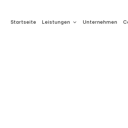
Startseite
Leistungen

Unternehmen
C
gerät)
Der Mast sorgt
Regalbedienger