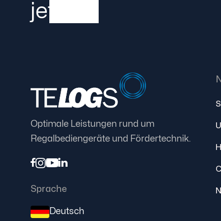
jetzt!
N
S
Optimale Leistungen rund um
U
Regalbediengeräte und Fördertechnik.
H




Sprache
N
Deutsch