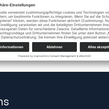
oraussetzung
Leistungsfähigkeit
RG
eiß
Langlebigkeit
Anla
ns