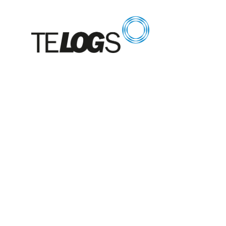
Glossar
Mast
(Regalbedien