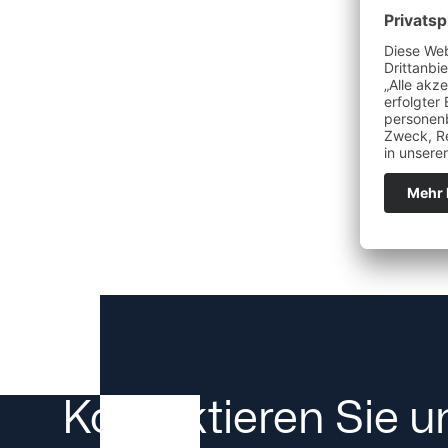
Stabilität
Hubhöhe
Anlage
Mast
Grundv
Positioniervorgänge
Verschl
Kontaktieren Sie u