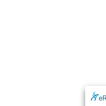
Mast
Tragstrukt
Fahrwerk
oberen Führ
Mast
Hubschlitten
Las
Schwingungen
Geschwindig
Schaltschrank
Hubwerkpodest
Typ
Regalbediengerät