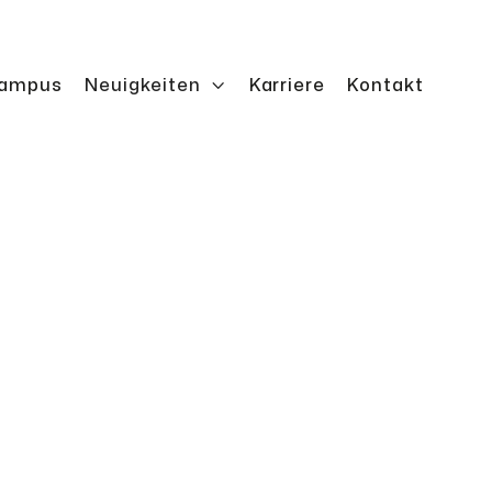
ampus
Neuigkeiten

Karriere
Kontakt
 für Stabilität und präzise Hubbewegungen im
ät.