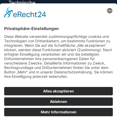
Technische
Beratung
Intralogistik
Projekte
Herstellerneutraler
Service
© 2025 Telogs GmbH
Datenschutz
Impressum
AEB
AGB
Support
Newsletter