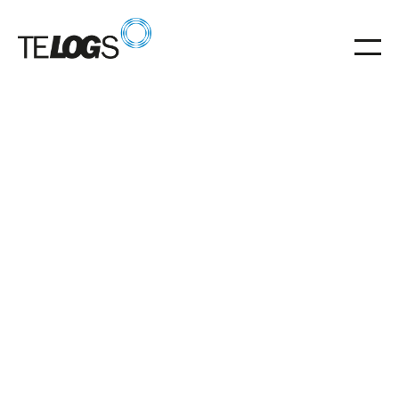
Glossar
Heber
Heber als Vertikalförderer für sicheren Etagen-
Transport in der Fördertechnik.
Heber